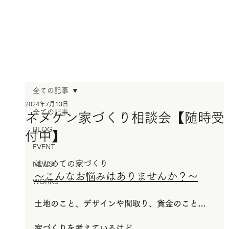
全ての記事
2024年7月13日
全ての記事
ネヌケン家づくり相談会【随時受
BLOG
付中】
EVENT
はじめての家づくり
NEWS
～こんなお悩みはありませんか？～
WORKS
土地のこと、デザインや間取り、資金のこと…
家づくりを考えているけど