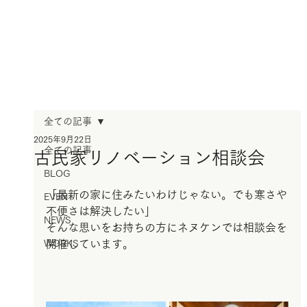
全ての記事
2025年9月22日
全ての記事
古民家リノベーション相談会
BLOG
「最新の家に住みたいわけじゃない。でも寒さや
EVENT
不便さは解決したい」
NEWS
そんな思いをお持ちの方にネヌケンでは相談会を
WORKS
開催しています。